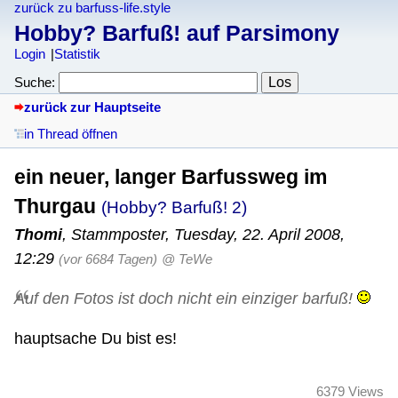
zurück zu barfuss-life.style
Hobby? Barfuß! auf Parsimony
Login
Statistik
Suche:
zurück zur Hauptseite
in Thread öffnen
ein neuer, langer Barfussweg im
Thurgau
(Hobby? Barfuß! 2)
Thomi
,
Stammposter
,
Tuesday, 22. April 2008,
12:29
(vor 6684 Tagen)
@ TeWe
Auf den Fotos ist doch nicht ein einziger barfuß!
hauptsache Du bist es!
6379 Views