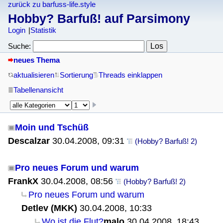
zurück zu barfuss-life.style
Hobby? Barfuß! auf Parsimony
Login
Statistik
Suche:
neues Thema
aktualisieren
Sortierung
Threads einklappen
Tabellenansicht
Moin und Tschüß
Descalzar
30.04.2008, 09:31
(Hobby? Barfuß! 2)
Pro neues Forum und warum
FrankX
30.04.2008, 08:56
(Hobby? Barfuß! 2)
Pro neues Forum und warum
Detlev (MKK)
30.04.2008, 10:33
Wo ist die Flut?
malo
30.04.2008, 18:43