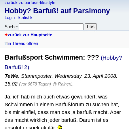
zurück zu barfuss-life.style
Hobby? Barfuß! auf Parsimony
Login
Statistik
Suche:
zurück zur Hauptseite
in Thread öffnen
Barfußsport Schwimmen: ???
(Hobby?
Barfuß! 2)
TeWe
,
Stammposter
,
Wednesday, 23. April 2008,
15:02
(vor 6678 Tagen)
@ RainerL
Ja, ich hab mich auch etwas gewundert, was
Schwimmen in einem Barfußforum zu suchen hat,
bis mir einfiel, dass man das ja barfuß macht. Aber
das macht wirklich jeder barfuß. Darum ist es
absolut unspektakulär.