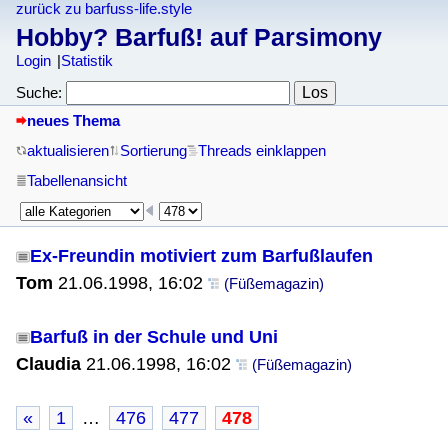
zurück zu barfuss-life.style
Hobby? Barfuß! auf Parsimony
Login
Statistik
Suche:
neues Thema
aktualisieren
Sortierung
Threads einklappen
Tabellenansicht
Ex-Freundin motiviert zum Barfußlaufen
Tom
21.06.1998, 16:02
(Füßemagazin)
Barfuß in der Schule und Uni
Claudia
21.06.1998, 16:02
(Füßemagazin)
«
1
…
476
477
478