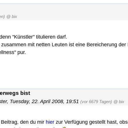
en)
@ bix
enn "Künstler" titulieren darf.
, zusammen mit netten Leuten ist eine Bereicherung de
lness" pur.
erwegs bist
ter
,
Tuesday, 22. April 2008, 19:51
(vor 6679 Tagen)
@ bix
e Beitrag, den du mir
hier
zur Verfügung gestellt hast, ob