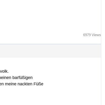
6979 Views
volk.
meinen barfüßigen
eisen meine nackten Füße