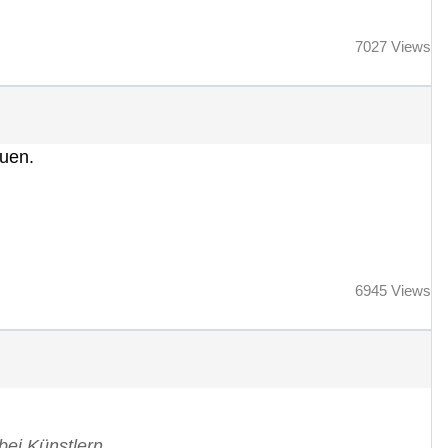
7027 Views
euen.
6945 Views
bei Künstlern