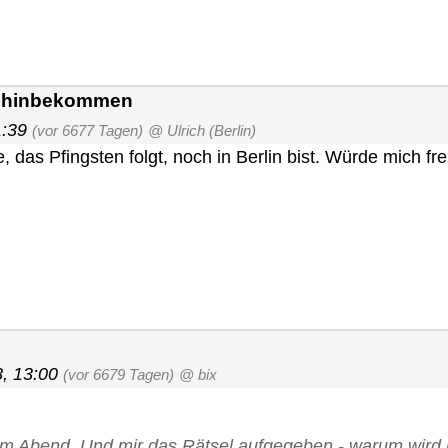
fen hinbekommen
1:39
(vor 6677 Tagen)
@ Ulrich (Berlin)
das Pfingsten folgt, noch in Berlin bist. Würde mich fr
, 13:00
(vor 6679 Tagen)
@ bix
em Abend. Und mir das Rätsel aufgegeben - warum wird 