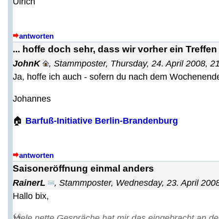
Ulrich
antworten
... hoffe doch sehr, dass wir vorher ein Tref
JohnK
,
Stammposter
,
Thursday, 24. April 2008, 2
Ja, hoffe ich auch - sofern du nach dem Wochenende, 
Johannes
🏠
Barfuß-Initiative Berlin-Brandenburg
antworten
Saisoneröffnung einmal anders
RainerL
,
Stammposter
,
Wednesday, 23. April 2008
Hallo bix,
Viele nette Gespräche hat mir das eingebracht an d