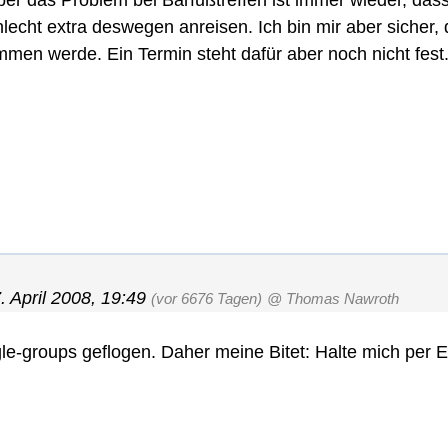
 das Problem bei Barfußtreffen ist immer wieder, dass 
cht extra deswegen anreisen. Ich bin mir aber sicher, 
en werde. Ein Termin steht dafür aber noch nicht fest.
. April 2008, 19:49
(vor 6676 Tagen)
@ Thomas Nawroth
gle-groups geflogen. Daher meine Bitet: Halte mich per